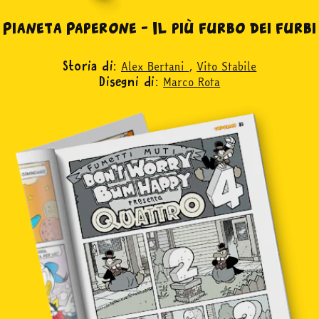
abbonati
Pianeta Paperone – Il più furbo dei furbi
acquista
Alex Bertani
,
Vito Stabile
Storia di:
Marco Rota
Disegni di:
Facebook
Instagram
Twitter
Tele