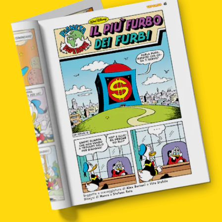
in edicola
mondo fumetto
news & eventi
Cerca