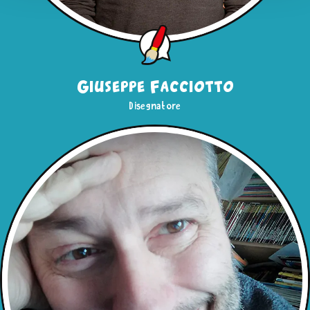
"Usa solo i Cookie tecnici"
o sulla
X
di chiusura di
questo banner in alto a destra nessun’altra tipologia di
cookie verrà settata. Infine, se vuoi avere maggiori
informazioni, leggi la nostra
Cookie Policy
Giuseppe Facciotto
Disegnatore