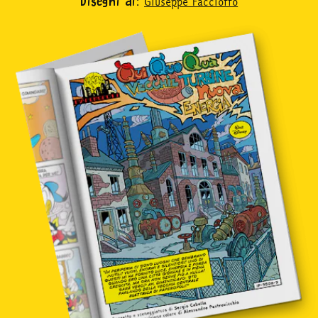
Giuseppe Facciotto
Disegni di:
in edicola
mondo fumetto
news & eventi
Cerca
abbonati