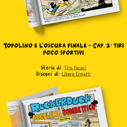
acquista
Facebook
Instagram
Twitter
Tele
Topolino e l’oscura finale – Cap. 2: tiri
poco sportivi
Tito Faraci
Storia di:
Libero Ermetti
Disegni di: