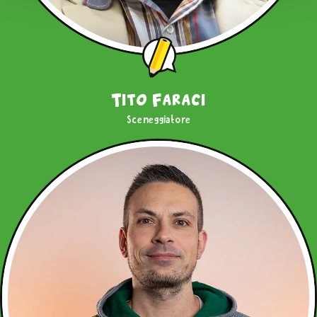
"Usa solo i Cookie tecnici"
o sulla
X
di chiusura di
questo banner in alto a destra nessun’altra tipologia di
cookie verrà settata. Infine, se vuoi avere maggiori
informazioni, leggi la nostra
Cookie Policy
Tito Faraci
Sceneggiatore