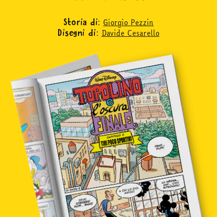
Giorgio Pezzin
Storia di:
Davide Cesarello
in edicola
Disegni di:
mondo fumetto
news & eventi
Cerca
abbonati