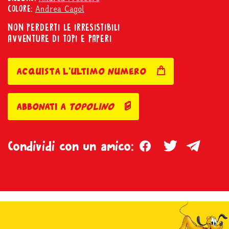
Andrea Cagol
COLORE:
NON PERDERTI LE IRRESISTIBILI
AVVENTURE DI TOPI E PAPERI
acquista l'ultimo numero
abbonati a
topolino
Facebook
Twitter
Teleg
Condividi con un amico: