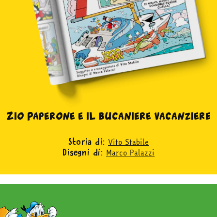
Zio Paperone e il bucaniere vacanziere
Vito Stabile
Storia di:
Marco Palazzi
Disegni di: