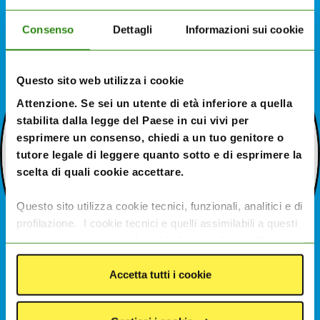
Consenso
Dettagli
Informazioni sui cookie
Questo sito web utilizza i cookie
Attenzione. Se sei un utente di età inferiore a quella
stabilita dalla legge del Paese in cui vivi per
esprimere un consenso, chiedi a un tuo genitore o
tutore legale di leggere quanto sotto e di esprimere la
scelta di quali cookie accettare.
Questo sito utilizza cookie tecnici, funzionali, analitici e di
profilazione. I cookie tecnici e quelli assimilabili a questi
sono sempre presenti. I cookie funzionali e analitici
consentono di migliorare le funzionalità del sito
monitorando l’utilizzo del sito stesso. I cookie di
Accetta tutti i cookie
profilazione e le tecnologie assimilabili, quali pixel e tag,
servono ad offrire contenuti e pubblicità mirate in base