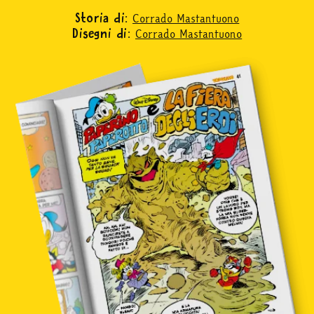
Corrado Mastantuono
Storia di:
mondo fumetto
Corrado Mastantuono
Disegni di:
news & eventi
Cerca
abbonati
acquista
Facebook
Instagram
Twitter
Tele