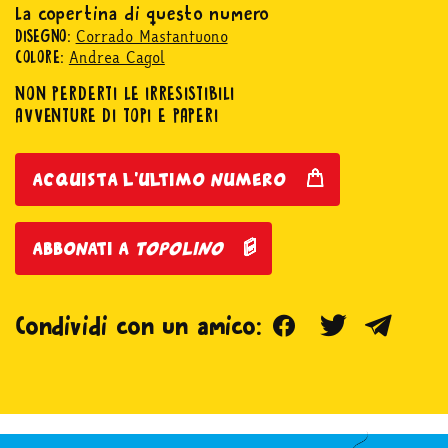
La copertina di questo numero
Corrado Mastantuono
DISEGNO:
Andrea Cagol
COLORE:
NON PERDERTI LE IRRESISTIBILI
AVVENTURE DI TOPI E PAPERI
acquista l'ultimo numero
abbonati a
topolino
Facebook
Twitter
Teleg
Condividi con un amico: