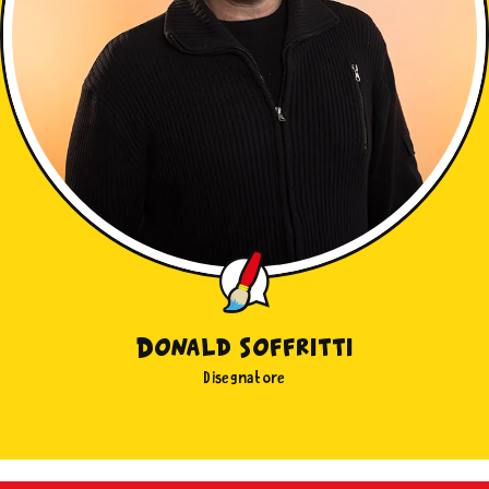
Donald Soffritti
Disegnatore