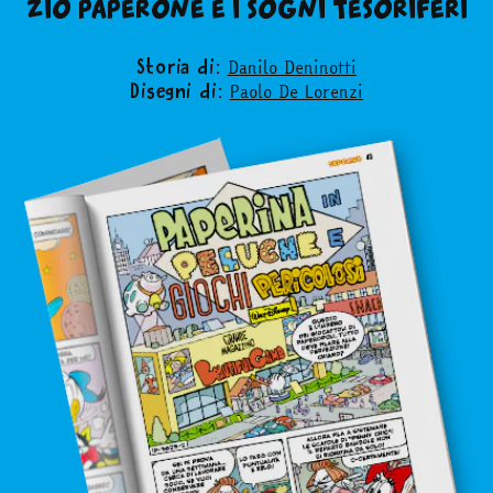
news & eventi
ZIO PAPERONE E I SOGNI TESORIFERI
Danilo Deninotti
Storia di:
Cerca
Paolo De Lorenzi
Disegni di:
abbonati
acquista
Facebook
Instagram
Twitter
Tele