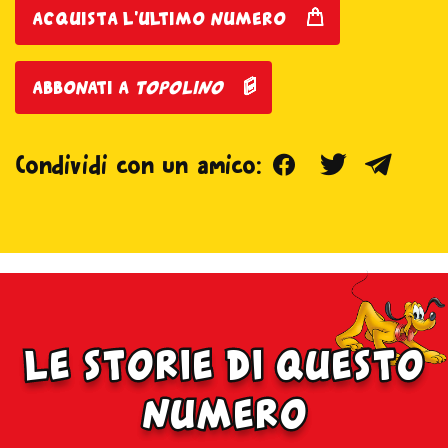
acquista l'ultimo numero
abbonati a
topolino
Facebook
Twitter
Teleg
Condividi con un amico:
le storie di questo
numero