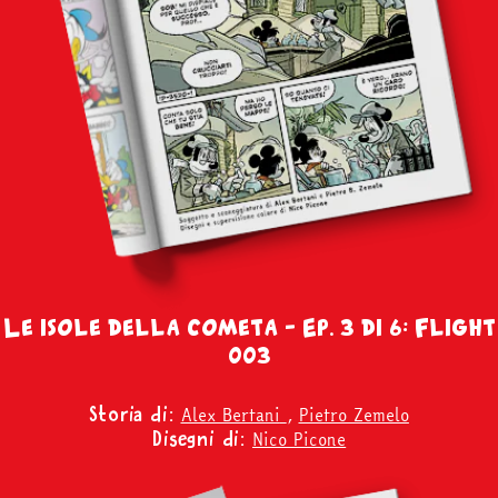
Le isole della cometa – Ep. 3 di 6: Flight
003
Alex Bertani
,
Pietro Zemelo
Storia di:
Nico Picone
Disegni di: