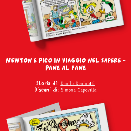
Newton e Pico in viaggio nel sapere –
Pane al pane
Danilo Deninotti
Storia di:
Simona Capovilla
Disegni di: