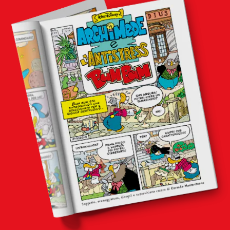
in edicola
mondo fumetto
news & eventi
Cerca