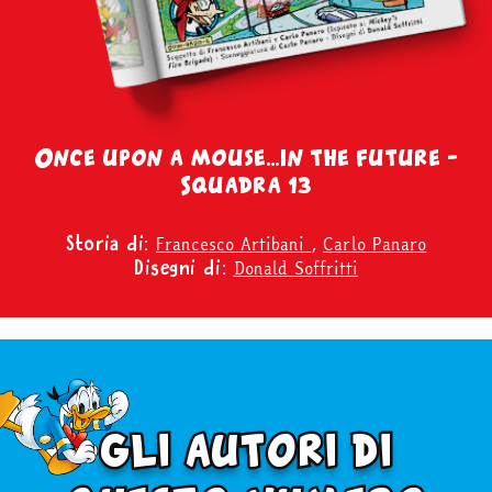
Once upon a mouse…in the future –
Squadra 13
Francesco Artibani
,
Carlo Panaro
Storia di:
Donald Soffritti
Disegni di:
gli autori di