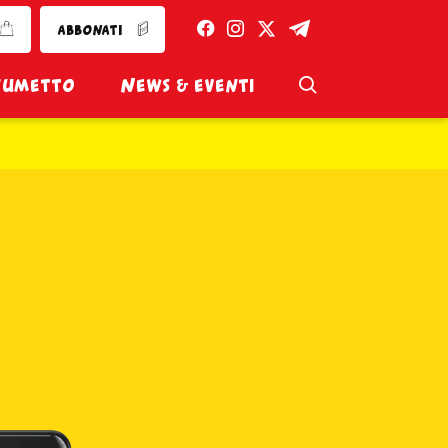
Facebook
Instagram
Twitter
Telegram
abbonati
Cerca
fumetto
News & eventi