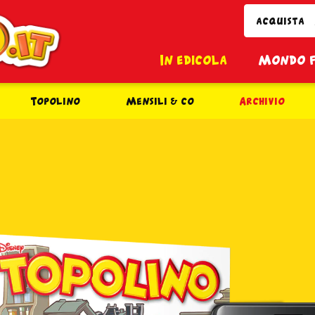
Topolino.it
acquista
In edicola
Mondo 
Topolino
Mensili & co
Archivio