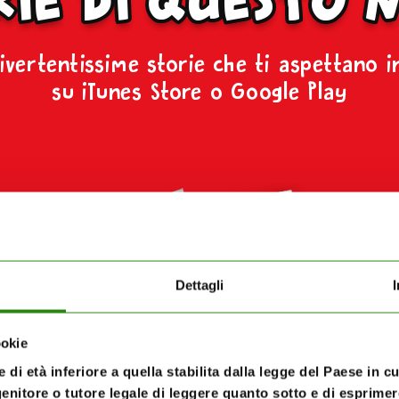
ivertentissime storie che ti aspettano i
su iTunes Store o Google Play
Dettagli
ookie
 di età inferiore a quella stabilita dalla legge del Paese in c
enitore o tutore legale di leggere quanto sotto e di esprimere