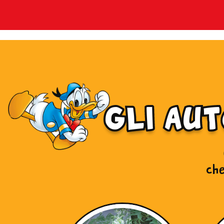
gli au
che