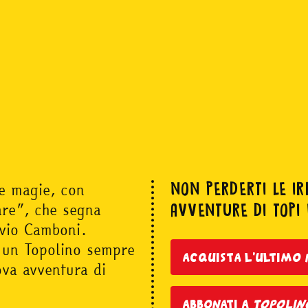
i e magie, con
NON PERDERTI LE IRR
are”, che segna
AVVENTURE DI TOPI 
ilvio Camboni.
 un Topolino sempre
acquista l'ultim
ova avventura di
abbonati a
topolin