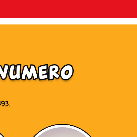
 numero
i
493.