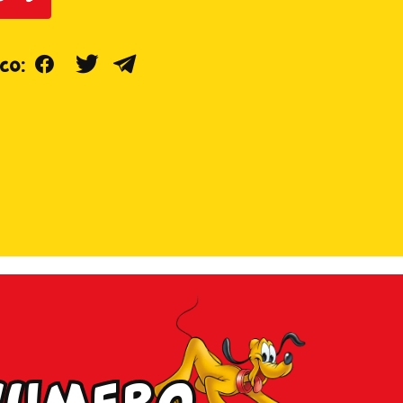
Facebook
Twitter
Telegram
co:
 numero