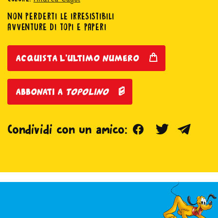
NON PERDERTI LE IRRESISTIBILI
AVVENTURE DI TOPI E PAPERI
acquista l'ultimo numero
abbonati a
topolino
Facebook
Twitter
Teleg
Condividi con un amico: