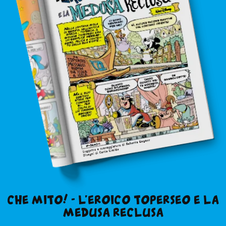
in edicola
mondo fumetto
CHE MITO! - L’EROICO TOPERSEO E LA
MEDUSA RECLUSA