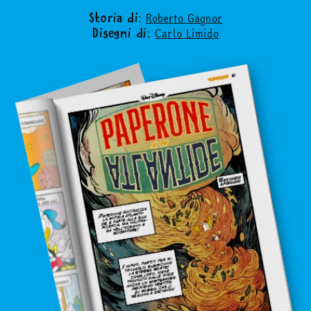
news & eventi
Roberto Gagnor
Storia di:
Carlo Limido
Disegni di:
Cerca
abbonati
acquista
Facebook
Instagram
Twitter
Tele