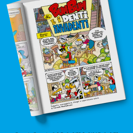
in edicola
mondo fumetto
news & eventi
Cerca
abbonati
acquista