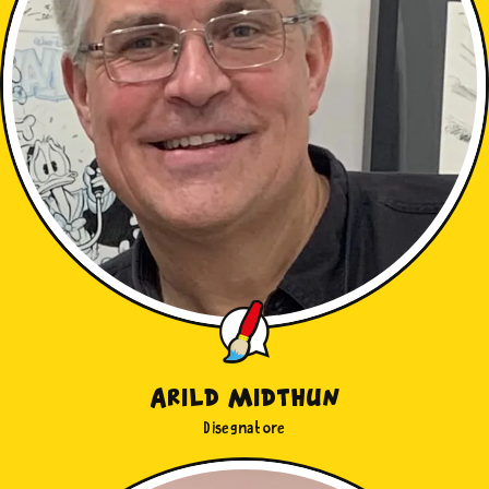
Arild Midthun
Disegnatore