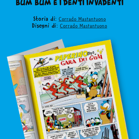
BUM BUM E I DENTI INVADENTI
Facebook
Instagram
Twitter
Tele
Corrado Mastantuono
Storia di:
Corrado Mastantuono
Disegni di: