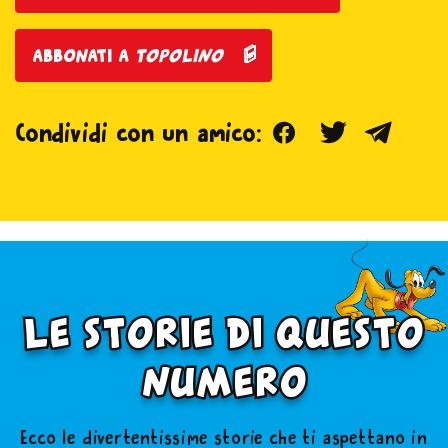
abbonati a
topolino
Facebook
Twitter
Teleg
Condividi con un amico:
le storie di questo
numero
Ecco le divertentissime storie che ti aspettano in