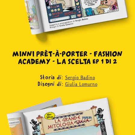
MINNI PRÊT-À-PORTER - FASHION
ACADEMY - LA SCELTA ep 1 di 2
Sergio Badino
Storia di:
Giulia Lomurno
Disegni di: