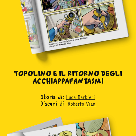
in edicola
TOPOLINO E IL RITORNO DEGLI
mondo fumetto
ACCHIAPPAFANTASMI
Luca Barbieri
Storia di:
news & eventi
Roberto Vian
Disegni di:
Cerca