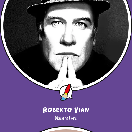
"Usa solo i Cookie tecnici"
o sulla
X
di chiusura di
questo banner in alto a destra nessun’altra tipologia di
cookie verrà settata. Infine, se vuoi avere maggiori
informazioni, leggi la nostra
Cookie Policy
Roberto Vian
Disegnatore