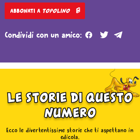
abbonati a
topolino
Facebook
Twitter
Teleg
Condividi con un amico:
le storie di questo
numero
Ecco le divertentissime storie che ti aspettano in
edicola,