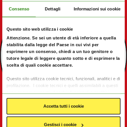
Consenso
Dettagli
Informazioni sui cookie
Questo sito web utilizza i cookie
Attenzione. Se sei un utente di età inferiore a quella
stabilita dalla legge del Paese in cui vivi per
esprimere un consenso, chiedi a un tuo genitore o
tutore legale di leggere quanto sotto e di esprimere la
scelta di quali cookie accettare.
Questo sito utilizza cookie tecnici, funzionali, analitici e di
profilazione. I cookie tecnici e quelli assimilabili a questi
sono sempre presenti. I cookie funzionali e analitici
consentono di migliorare le funzionalità del sito
monitorando l’utilizzo del sito stesso. I cookie di
Accetta tutti i cookie
profilazione e le tecnologie assimilabili, quali pixel e tag,
servono ad offrire contenuti e pubblicità mirate in base
Gestisci i cookie
agli interessi degli utenti. I dati da essi generati possono