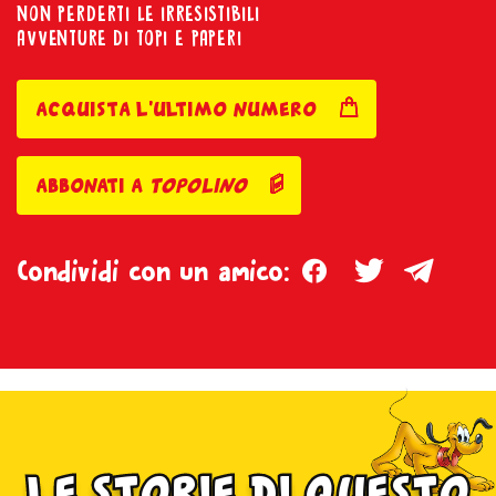
NON PERDERTI LE IRRESISTIBILI
AVVENTURE DI TOPI E PAPERI
acquista l'ultimo numero
abbonati a
topolino
Facebook
Twitter
Teleg
Condividi con un amico:
le storie di questo