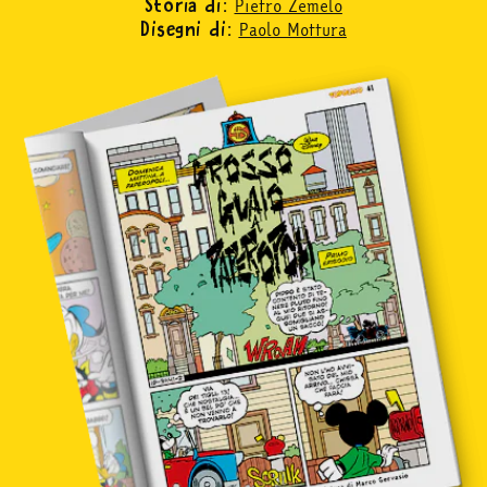
Pietro Zemelo
Storia di:
Paolo Mottura
Disegni di:
mondo fumetto
news & eventi
Cerca
abbonati
acquista
Facebook
Instagram
Twitter
Tele