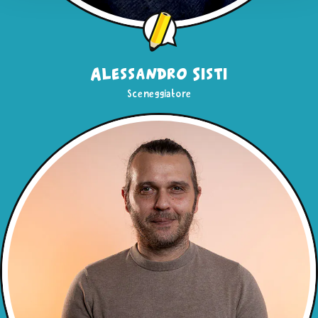
"Usa solo i Cookie tecnici"
o sulla
X
di chiusura di
questo banner in alto a destra nessun’altra tipologia di
cookie verrà settata. Infine, se vuoi avere maggiori
informazioni, leggi la nostra
Cookie Policy
Alessandro Sisti
Sceneggiatore