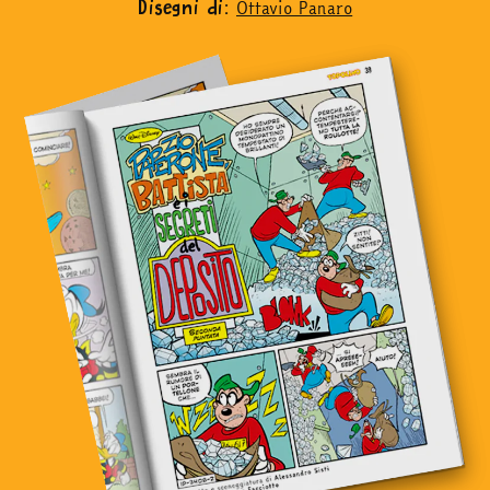
Ottavio Panaro
Disegni di:
in edicola
mondo fumetto
news & eventi
Cerca
abbonati