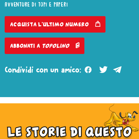
AVVENTURE DI TOPI E PAPERI
acquista l'ultimo numero
abbonati a
topolino
Facebook
Twitter
Teleg
Condividi con un amico:
le storie di questo