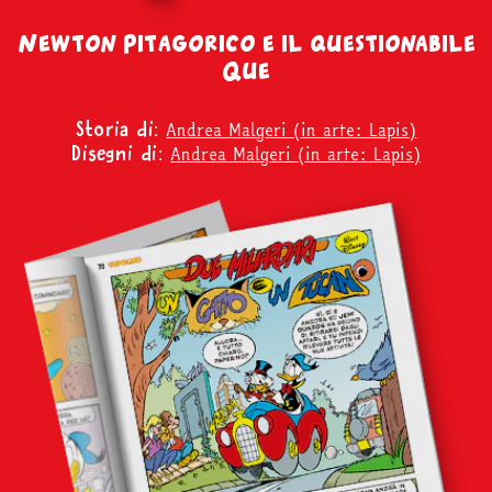
Newton Pitagorico e il questionabile
Que
Andrea Malgeri (in arte: Lapis)
Storia di:
Andrea Malgeri (in arte: Lapis)
Disegni di: