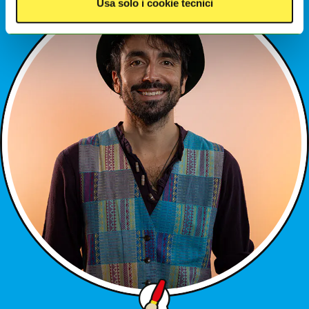
Usa solo i cookie tecnici
rilasciati solo previo consenso dell'utente. Per
acconsentire all’utilizzo di questi cookie clicca su
“
Accetta tutti i cookie”
. Se vuoi invece differenziare le
tue preferenze o negare il consenso clicca su
“Gestisci i
cookie”
o
“Usa solo i cookie tecnici”
. Cliccando su
"Usa solo i Cookie tecnici"
o sulla
X
di chiusura di
questo banner in alto a destra nessun’altra tipologia di
cookie verrà settata. Infine, se vuoi avere maggiori
informazioni, leggi la nostra
Cookie Policy