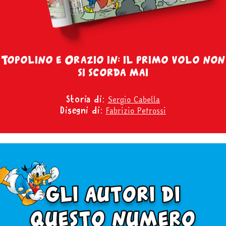
Topolino e Orazio in: il primo volo non
si scorda mai
Sergio Cabella
Storia di:
Fabrizio Petrossi
Disegni di:
gli autori di
questo numero