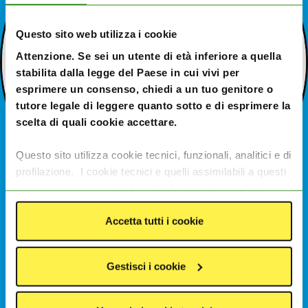
Questo sito web utilizza i cookie
Attenzione. Se sei un utente di età inferiore a quella
stabilita dalla legge del Paese in cui vivi per
esprimere un consenso, chiedi a un tuo genitore o
tutore legale di leggere quanto sotto e di esprimere la
scelta di quali cookie accettare.
Questo sito utilizza cookie tecnici, funzionali, analitici e di
profilazione. I cookie tecnici e quelli assimilabili a questi
sono sempre presenti. I cookie funzionali e analitici
consentono di migliorare le funzionalità del sito
monitorando l’utilizzo del sito stesso. I cookie di
Accetta tutti i cookie
profilazione e le tecnologie assimilabili, quali pixel e tag,
servono ad offrire contenuti e pubblicità mirate in base
Emmanuele Baccinelli
Gestisci i cookie
agli interessi degli utenti. I dati da essi generati possono
Disegnatore
essere condivisi con terze parti tra cui Google, Facebook
e Instagram. I cookie analitici e di profilazione saranno