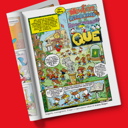
mondo fumetto
news & eventi
Cerca
abbonati
acquista
Facebook
Instagram
Twitter
Tele