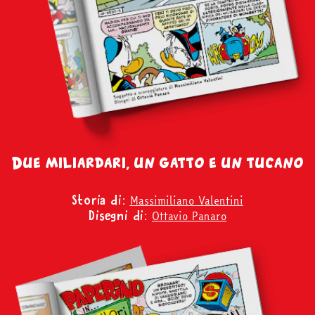
Due miliardari, un gatto e un tucano
Massimiliano Valentini
Storia di:
Ottavio Panaro
Disegni di: