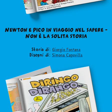
acquista
Facebook
Instagram
Twitter
Tele
Newton e Pico in viaggio nel sapere –
Non è la solita storia
Giorgio Fontana
Storia di:
Simona Capovilla
Disegni di: