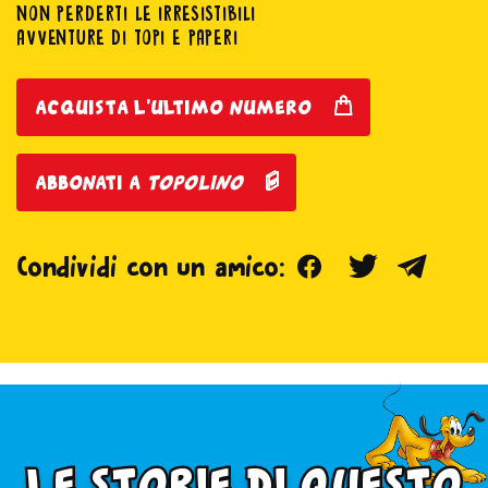
NON PERDERTI LE IRRESISTIBILI
AVVENTURE DI TOPI E PAPERI
acquista l'ultimo numero
abbonati a
topolino
Facebook
Twitter
Teleg
Condividi con un amico:
le storie di questo