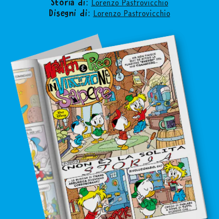
Lorenzo Pastrovicchio
Storia di:
Lorenzo Pastrovicchio
Disegni di:
in edicola
mondo fumetto
news & eventi
Cerca
abbonati