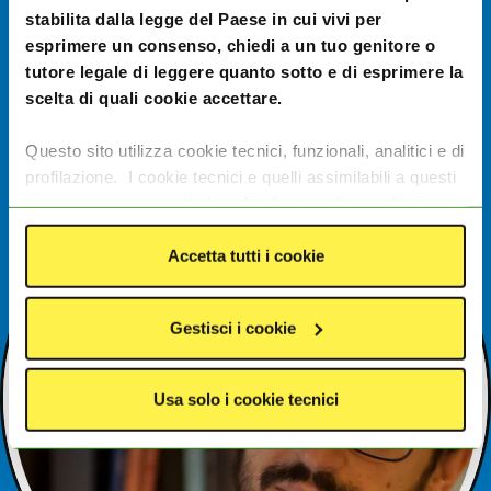
stabilita dalla legge del Paese in cui vivi per
esprimere un consenso, chiedi a un tuo genitore o
tutore legale di leggere quanto sotto e di esprimere la
Lorenzo Pastrovicchio
scelta di quali cookie accettare.
Disegnatore
Questo sito utilizza cookie tecnici, funzionali, analitici e di
profilazione. I cookie tecnici e quelli assimilabili a questi
sono sempre presenti. I cookie funzionali e analitici
consentono di migliorare le funzionalità del sito
monitorando l’utilizzo del sito stesso. I cookie di
Accetta tutti i cookie
profilazione e le tecnologie assimilabili, quali pixel e tag,
servono ad offrire contenuti e pubblicità mirate in base
Gestisci i cookie
agli interessi degli utenti. I dati da essi generati possono
essere condivisi con terze parti tra cui Google, Facebook
e Instagram. I cookie analitici e di profilazione saranno
Usa solo i cookie tecnici
rilasciati solo previo consenso dell'utente. Per
acconsentire all’utilizzo di questi cookie clicca su
“
Accetta tutti i cookie”
. Se vuoi invece differenziare le