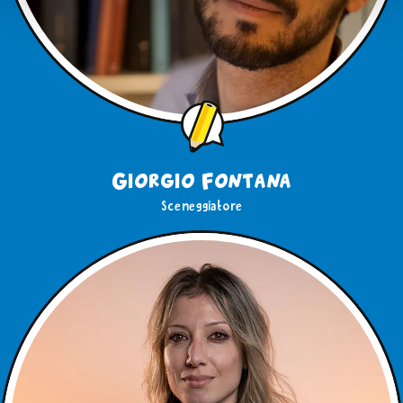
tue preferenze o negare il consenso clicca su
“Gestisci i
cookie”
o
“Usa solo i cookie tecnici”
. Cliccando su
"Usa solo i Cookie tecnici"
o sulla
X
di chiusura di
questo banner in alto a destra nessun’altra tipologia di
cookie verrà settata. Infine, se vuoi avere maggiori
informazioni, leggi la nostra
Cookie Policy
Giorgio Fontana
Sceneggiatore