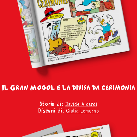
Il Gran Mogol e la divisa da cerimonia
Davide Aicardi
Storia di:
Giulia Lomurno
Disegni di: