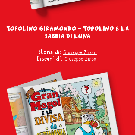
Topolino giramondo – Topolino e la
sabbia di luna
Giuseppe Zironi
Storia di:
Giuseppe Zironi
Disegni di: