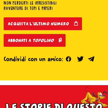
NON PERDERTI LE IRRESISTIBILI
AVVENTURE DI TOPI E PAPERI
acquista l'ultimo numero
abbonati a
topolino
Facebook
Twitter
Teleg
Condividi con un amico:
le storie di questo