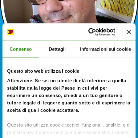
Consenso
Dettagli
Informazioni sui cookie
Questo sito web utilizza i cookie
Attenzione. Se sei un utente di età inferiore a quella
Bruno Enna
stabilita dalla legge del Paese in cui vivi per
esprimere un consenso, chiedi a un tuo genitore o
Sceneggiatore
tutore legale di leggere quanto sotto e di esprimere la
scelta di quali cookie accettare.
Questo sito utilizza cookie tecnici, funzionali, analitici e di
profilazione. I cookie tecnici e quelli assimilabili a questi