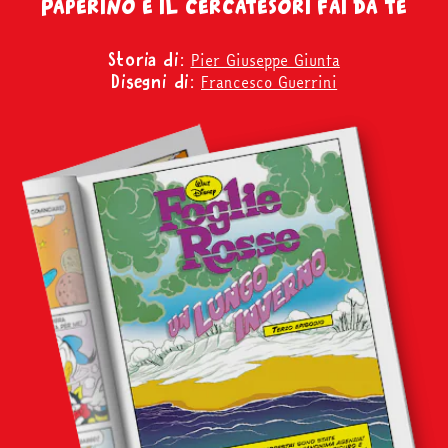
Paperino e il cercatesori fai da te
Pier Giuseppe Giunta
Storia di:
Francesco Guerrini
Disegni di: