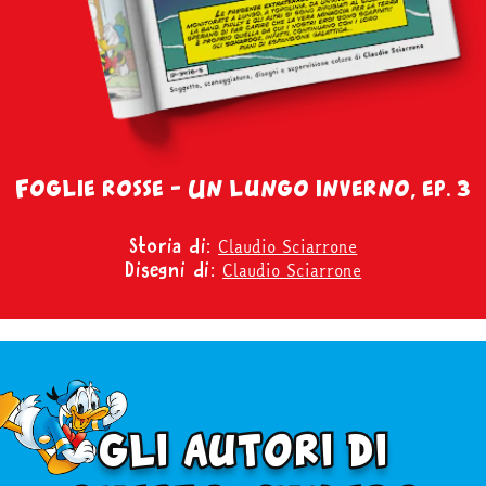
Foglie rosse – Un lungo inverno, ep. 3
Claudio Sciarrone
Storia di:
Claudio Sciarrone
Disegni di:
gli autori di