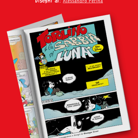
Alessandro Perina
Disegni di:
Cerca
abbonati
acquista
Facebook
Instagram
Twitter
Tele