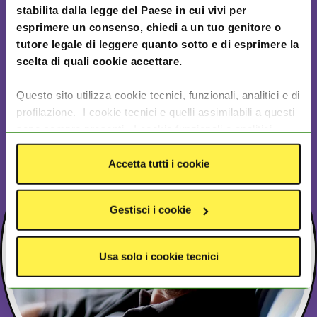
stabilita dalla legge del Paese in cui vivi per
esprimere un consenso, chiedi a un tuo genitore o
tutore legale di leggere quanto sotto e di esprimere la
Cristian Canfailla
scelta di quali cookie accettare.
Disegnatore
Questo sito utilizza cookie tecnici, funzionali, analitici e di
profilazione. I cookie tecnici e quelli assimilabili a questi
sono sempre presenti. I cookie funzionali e analitici
consentono di migliorare le funzionalità del sito
monitorando l’utilizzo del sito stesso. I cookie di
Accetta tutti i cookie
profilazione e le tecnologie assimilabili, quali pixel e tag,
servono ad offrire contenuti e pubblicità mirate in base
Gestisci i cookie
agli interessi degli utenti. I dati da essi generati possono
essere condivisi con terze parti tra cui Google, Facebook
e Instagram. I cookie analitici e di profilazione saranno
Usa solo i cookie tecnici
rilasciati solo previo consenso dell'utente. Per
acconsentire all’utilizzo di questi cookie clicca su
“
Accetta tutti i cookie”
. Se vuoi invece differenziare le
tue preferenze o negare il consenso clicca su
“Gestisci i