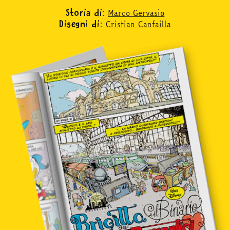
Marco Gervasio
Storia di:
Cristian Canfailla
Disegni di:
in edicola
mondo fumetto
news & eventi
Cerca
abbonati