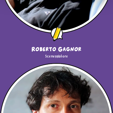
cookie”
o
“Usa solo i cookie tecnici”
. Cliccando su
"Usa solo i Cookie tecnici"
o sulla
X
di chiusura di
questo banner in alto a destra nessun’altra tipologia di
cookie verrà settata. Infine, se vuoi avere maggiori
informazioni, leggi la nostra
Cookie Policy
Roberto Gagnor
Sceneggiatore