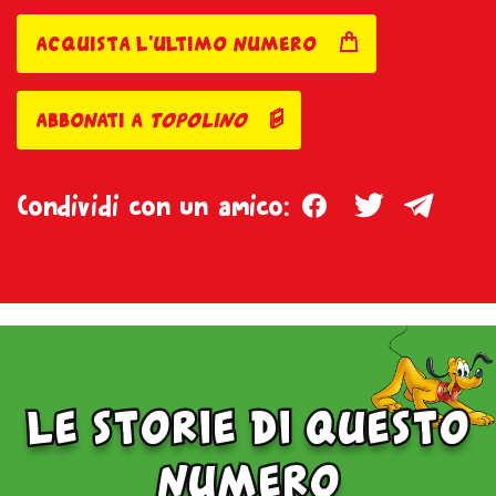
acquista l'ultimo numero
abbonati a
topolino
Facebook
Twitter
Teleg
Condividi con un amico:
le storie di questo
numero