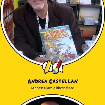
"Usa solo i Cookie tecnici"
o sulla
X
di chiusura di
questo banner in alto a destra nessun’altra tipologia di
cookie verrà settata. Infine, se vuoi avere maggiori
informazioni, leggi la nostra
Cookie Policy
Andrea Castellan
Sceneggiatore e Disegnatore