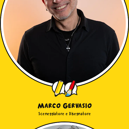
Marco Gervasio
Sceneggiatore e Disegnatore