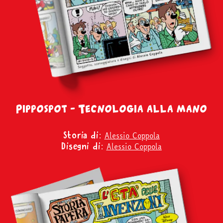
Pippospot – Tecnologia alla mano
Alessio Coppola
Storia di:
Alessio Coppola
Disegni di: