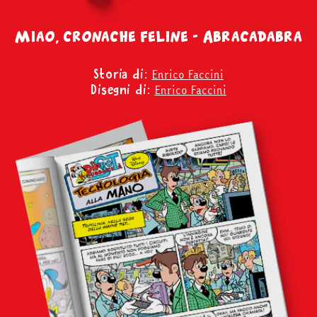
Miao, cronache feline - Abracadabra
Enrico Faccini
Storia di:
Enrico Faccini
Disegni di: