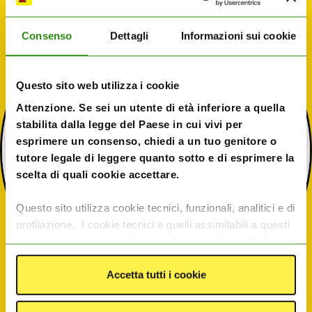
Consenso
Dettagli
Informazioni sui cookie
Questo sito web utilizza i cookie
Attenzione. Se sei un utente di età inferiore a quella
stabilita dalla legge del Paese in cui vivi per
esprimere un consenso, chiedi a un tuo genitore o
tutore legale di leggere quanto sotto e di esprimere la
scelta di quali cookie accettare.
Questo sito utilizza cookie tecnici, funzionali, analitici e di
profilazione. I cookie tecnici e quelli assimilabili a questi
sono sempre presenti. I cookie funzionali e analitici
consentono di migliorare le funzionalità del sito
monitorando l’utilizzo del sito stesso. I cookie di
Accetta tutti i cookie
profilazione e le tecnologie assimilabili, quali pixel e tag,
servono ad offrire contenuti e pubblicità mirate in base