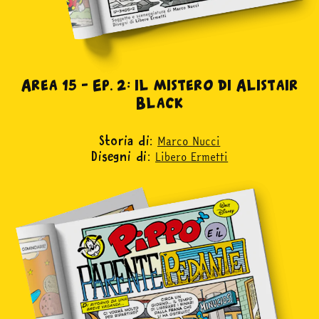
abbonati
acquista
Area 15 – Ep. 2: il mistero di Alistair
Black
Facebook
Instagram
Twitter
Tele
Marco Nucci
Storia di:
Libero Ermetti
Disegni di: