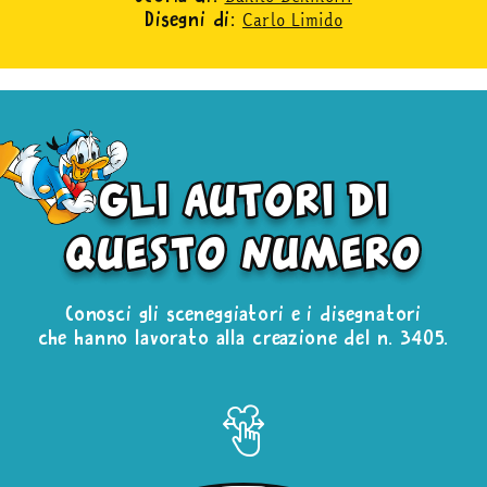
Carlo Limido
Disegni di:
gli autori di
questo numero
Conosci gli sceneggiatori e i disegnatori
che hanno lavorato alla creazione del n. 3405.