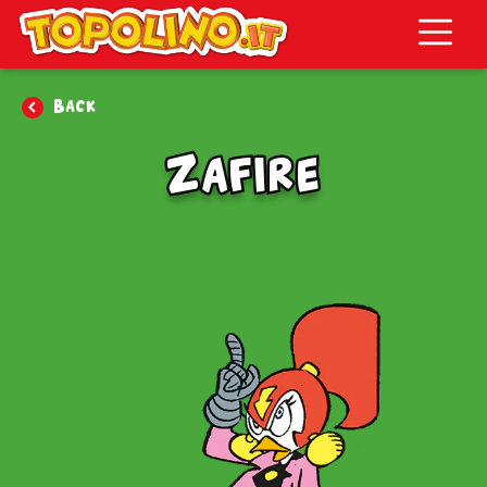
Topolino.it
Back
Zafire