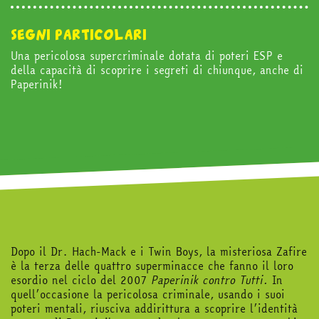
segni particolari
abbonati
Una pericolosa supercriminale dotata di poteri ESP e
della capacità di scoprire i segreti di chiunque, anche di
Paperinik!
acquista
Facebook
Instagram
Twitter
Tele
Dopo il Dr. Hach-Mack e i Twin Boys, la misteriosa Zafire
è la terza delle quattro superminacce che fanno il loro
esordio nel ciclo del 2007
Paperinik contro Tutti.
In
quell’occasione la pericolosa criminale, usando i suoi
poteri mentali, riusciva addirittura a scoprire l’identità