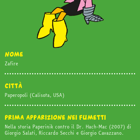
nome
Zafire
in edicola
città
mondo fumetto
Paperopoli (Calisota, USA)
news & eventi
prima apparizione nei fumetti
Nella storia Paperinik contro il Dr. Hach-Mac (2007) di
Cerca
Giorgio Salati, Riccardo Secchi e Giorgio Cavazzano.