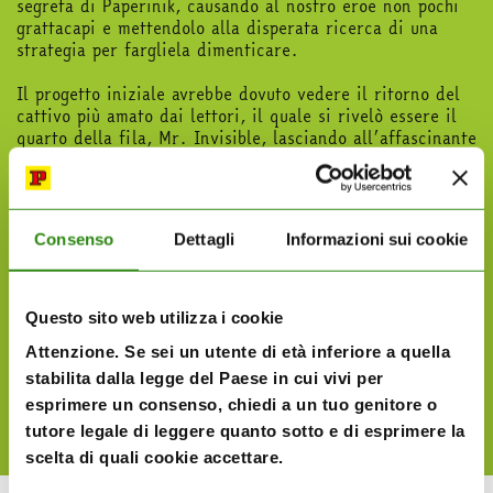
segreta di Paperinik, causando al nostro eroe non pochi
grattacapi e mettendolo alla disperata ricerca di una
strategia per fargliela dimenticare.
Il progetto iniziale avrebbe dovuto vedere il ritorno del
cattivo più amato dai lettori, il quale si rivelò essere il
quarto della fila, Mr. Invisible, lasciando all’affascinante
Zafire solamente il secondo posto.
Paradossalmente però la ragazza si sarebbe presa una
bella rivincita, riapparendo ugualmente nella storia di
Consenso
Dettagli
Informazioni sui cookie
qualche anno dopo
Paperinik e il ritorno di Zafire
di
Riccardo Secchi e Marco Gervasio, apparsa su
Paperinik
Cult
, ma soprattutto entrando come membro fisso nella
squadra dei Bad 7, i supercattivi della saga di
Questo sito web utilizza i cookie
Ultraheroes. Con tanti saluti a quel pallone gonfiato di
Attenzione. Se sei un utente di età inferiore a quella
Mr. Invisible.
stabilita dalla legge del Paese in cui vivi per
esprimere un consenso, chiedi a un tuo genitore o
tutore legale di leggere quanto sotto e di esprimere la
scelta di quali cookie accettare.