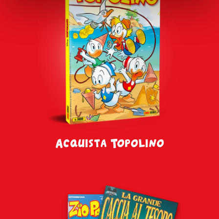
“
Accetta tutti i cookie”
. Se vuoi invece differenziare le
tue preferenze o negare il consenso clicca su
“Gestisci i
cookie”
o
“Usa solo i cookie tecnici”
. Cliccando su
"Usa solo i Cookie tecnici"
o sulla
X
di chiusura di
questo banner in alto a destra nessun’altra tipologia di
cookie verrà settata. Infine, se vuoi avere maggiori
informazioni, leggi la nostra
Cookie Policy
Acquista Topolino