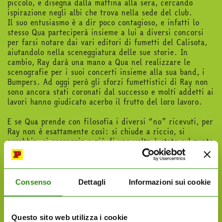
piccolo, e disegna dalla mattina alla sera, cercando
ispirazione negli albi che trova nella sede del club.
Il suo entusiasmo è a dir poco contagioso, e infatti lo
stesso Qua parteciperà insieme a lui a diversi concorsi
per farsi notare dai vari editori di fumetti del Calisota,
aiutandolo nella sceneggiatura delle sue storie. In
cambio, Ray darà una mano a Qua nel realizzare le
scenografie per i suoi concerti insieme alla sua band, i
Bumpers. Ad oggi però gli sforzi fumettistici di Ray non
sono ancora stati coronati dal successo e molti addetti ai
lavori hanno giudicato acerbo il frutto del loro lavoro.
E se Qua prende con filosofia i diversi “no” ricevuti, per
Ray non è esattamente così: si chiude a riccio, si
arrabbia, si scoraggia e più di una volta è stato sul punto
di buttare via le sue tavole e rinunciare al grande sogno.
Il paperotto rappresenta un avatar perfetto per molti
autori disneyani che attraverso le sue traversie hanno
voluto raccontarci i loro primi passi per entrare nel
Consenso
Dettagli
Informazioni sui cookie
magico mondo del fumetto.
Ma la storia di Ray non è tuttavia un ritratto a tinte
Questo sito web utilizza i cookie
fosche della vita dell’artista alle prime armi: in diverse