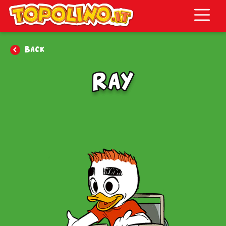
Topolino.it
Back
Ray