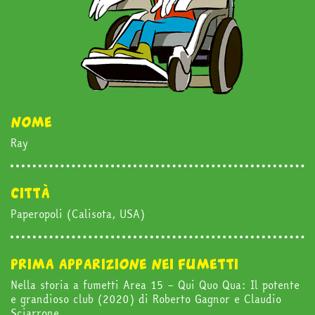
nome
Ray
in edicola
città
Paperopoli (Calisota, USA)
mondo fumetto
prima apparizione nei fumetti
news & eventi
Nella storia a fumetti Area 15 – Qui Quo Qua: Il potente
e grandioso club (2020) di Roberto Gagnor e Claudio
Sciarrone.