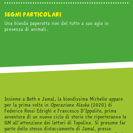
segni particolari
abbonati
Una bionda paperotta non del tutto a suo agio in
presenza di animali.
acquista
Facebook
Instagram
Twitter
Tele
Insieme a Beth e Jamal, la biondissima Michelle appare
per la prima volta in
Operazione Alaska
(2020) di
Federico Rossi Edrighi e Francesco D’Ippolito, prima
avventura di un nuovo ciclo di storie che riporteranno le
GM all’attenzione dei lettori di Topolino. Si presume far
parte dello stesso distaccamento di Jamal, presso