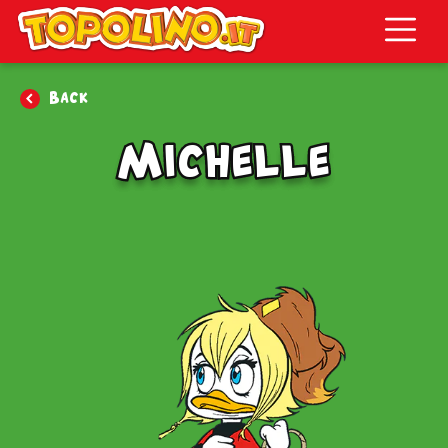
Topolino.it
Back
Michelle