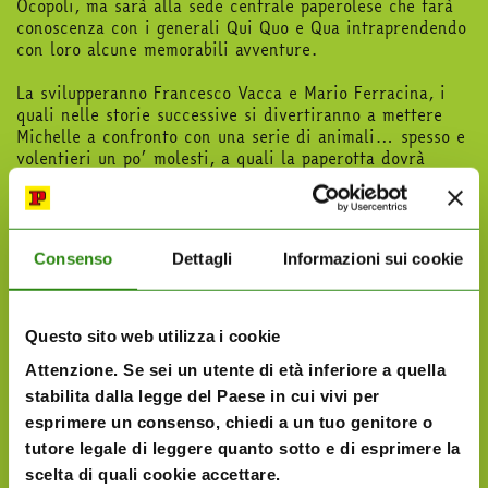
Ocopoli, ma sarà alla sede centrale paperolese che farà
conoscenza con i generali Qui Quo e Qua intraprendendo
con loro alcune memorabili avventure.
La svilupperanno Francesco Vacca e Mario Ferracina, i
quali nelle storie successive si divertiranno a mettere
Michelle a confronto con una serie di animali… spesso e
volentieri un po’ molesti, a quali la paperotta dovrà
abituarsi. Michelle non è in effetti del tutto a suo agio in
loro presenza, ma proprio per questa sua naturale
distanza si vedrà spesso appioppare l’incarico di tener
d’occhio la fauna locale dei diversi biomi visitati dai
Consenso
Dettagli
Informazioni sui cookie
ragazzi.
Eppure inaspettatamente in una delle ultime avventure
scopriamo che a dispetto di tutto, Michelle ha un
debole… per i grifoni.
Questo sito web utilizza i cookie
Attenzione. Se sei un utente di età inferiore a quella
Il fatto che non esistano, in effetti, depone a loro
favore.
stabilita dalla legge del Paese in cui vivi per
esprimere un consenso, chiedi a un tuo genitore o
tutore legale di leggere quanto sotto e di esprimere la
scelta di quali cookie accettare.