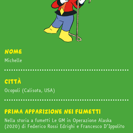
nome
Michelle
in edicola
città
mondo fumetto
Ocopoli (Calisota, USA)
news & eventi
prima apparizione nei fumetti
Nella storia a fumetti Le GM in Operazione Alaska
Cerca
(2020) di Federico Rossi Edrighi e Francesco D’Ippolito