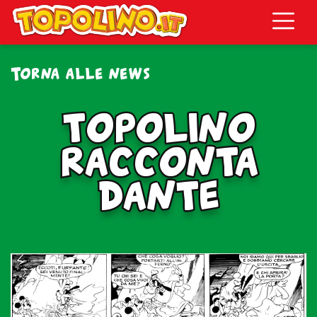
Topolino.it
Torna alle news
TOPOLINO
TOPOLINO
RACCONTA
RACCONTA
DANTE
DANTE