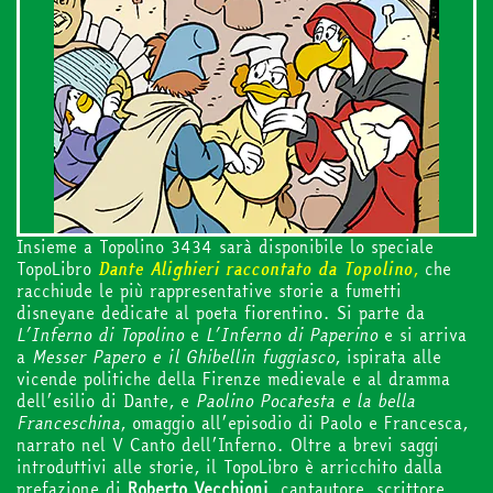
Insieme a Topolino 3434 sarà disponibile lo speciale
TopoLibro
Dante Alighieri raccontato da Topolino
,
che
racchiude le più rappresentative storie a fumetti
disneyane dedicate al poeta fiorentino. Si parte da
L’Inferno di Topolino
e
L’Inferno di Paperino
e si arriva
a
Messer Papero e il Ghibellin fuggiasco
, ispirata alle
vicende politiche della Firenze medievale e al dramma
dell’esilio di Dante, e
Paolino Pocatesta e la bella
Franceschina
, omaggio all’episodio di Paolo e Francesca,
narrato nel V Canto dell’Inferno. Oltre a brevi saggi
introduttivi alle storie, il TopoLibro è arricchito dalla
prefazione di
Roberto
Vecchioni
, cantautore, scrittore,