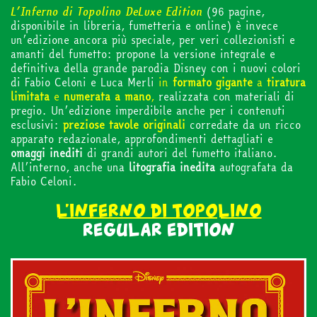
L’Inferno di Topolino DeLuxe Edition
(96 pagine,
disponibile in libreria, fumetteria e online) è invece
un’edizione ancora più speciale, per veri collezionisti e
amanti del fumetto: propone la versione integrale e
definitiva della grande parodia Disney con i nuovi colori
di Fabio Celoni e Luca Merli
in
formato
gigante
a
tiratura
lim
itata
e
numerata a mano
,
realizzata con materiali di
pregio. Un’edizione imperdibile anche per i contenuti
esclusivi:
preziose tavole originali
corredate da un ricco
apparato redazionale, approfondimenti dettagliati e
omaggi inediti
di grandi autori del fumetto italiano.
All’interno, anche una
litografia
inedita
autografata da
Fabio Celoni.
L’INFERNO DI TOPOLINO
REGULAR EDITION