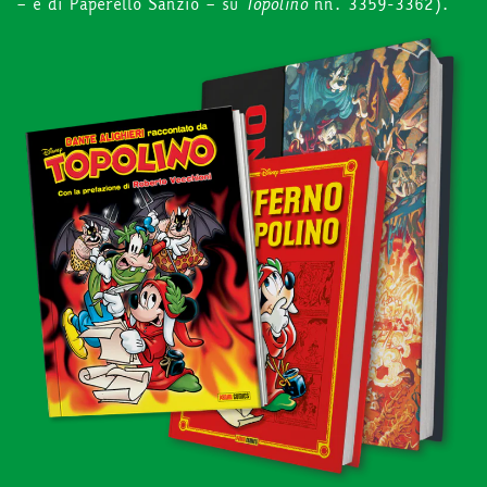
– e di Paperello Sanzio – su
Topolino
nn. 3359-3362).
in edicola