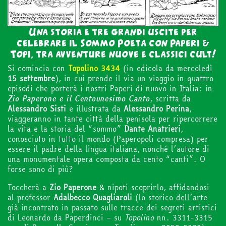
Una storia e tre grandi uscite per
celebrare il Sommo Poeta con Paperi &
Topi, tra avventure nuove e classici cult!
Si comincia con
Topolino 3434
(in edicola da mercoledì
15 settembre
), in cui prende il via un viaggio in quattro
episodi che porterà i nostri Paperi di nuovo in Italia: in
Zio Paperone e il Centounesimo Canto
, scritta da
Alessandro
Sisti
e illustrata da
Alessandro
Perina
,
viaggeranno in tante città della penisola per ripercorrere
la vita e la storia del “sommo”
Dante Anatrieri
,
conosciuto in tutto il mondo (Paperopoli compresa) per
essere il padre della lingua italiana, nonché l’autore di
una monumentale opera composta da cento “canti”. O
forse sono di più?
Toccherà a
Zio
Paperone
& nipoti scoprirlo, affidandosi
al professor
Adalbecco
Quagliaroli
(lo storico dell’arte
già incontrato in passato sulle tracce dei segreti artistici
di Leonardo da Paperdinci – su
Topolino
nn. 3311-3315