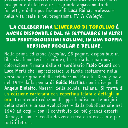
insegnante di letteratura e grande appassionato di
fumetti, e dalla postfazione di
Luca
Raina
, professore
nella vita reale e nel programma TV
Il Collegio
.
La celeberrima
L’Inferno di Topolino
è
anche disponbile dal 16 settembre in altri
due prestigiosissimi volumi, in una doppia
versione regular e deluxe.
Nella prima edizione
(regular
, 96 pagine, disponibile in
libreria, fumetteria e online), la storia ha una nuova
colorazione firmata dallo straordinario
Fabio
Celoni
con
Luca
Merli
che impreziosisce le tavole restaurate nella
versione originale della celeberrima Parodia Disney nata
nel 1949 dalla penna di
Guido
Martina
con i disegni di
Angelo
Bioletto
, Maestri della scuola italiana. Si tratta di
un’
edizione
cartonata
con
copertina
telata
e
dettagli
in
oro
.
I contenuti redazionali approfondiscono le origini
della storia e la sua evoluzione – dalla pubblicazione nel
1949 ad oggi – con il contributo dei più grandi esperti
Disney, in una raccolta davvero ricca e interessante per
tutti i lettori.