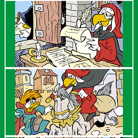
mondo fumetto
news & eventi
Cerca
abbonati
acquista
Facebook
Instagram
Twitter
Tele