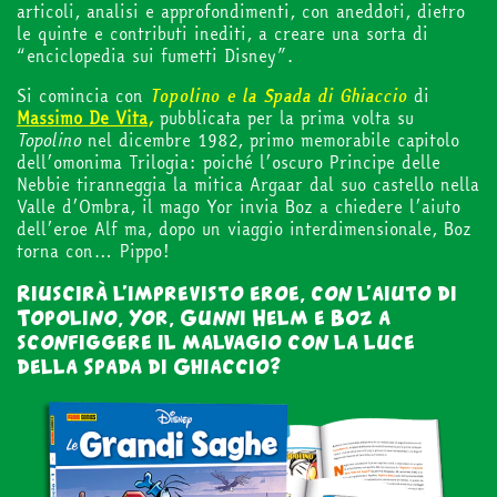
articoli, analisi e approfondimenti, con aneddoti, dietro
le quinte e contributi inediti, a creare una sorta di
“enciclopedia sui fumetti Disney”.
Facebook
Instagram
Twitter
Tele
Si comincia con
Topolino e la Spada di Ghiaccio
di
Massimo De Vita,
pubblicata per la prima volta su
Topolino
nel dicembre 1982, primo memorabile capitolo
dell’omonima Trilogia: poiché l’oscuro Principe delle
Nebbie tiranneggia la mitica Argaar dal suo castello nella
Valle d’Ombra, il mago Yor invia Boz a chiedere l’aiuto
dell’eroe Alf ma, dopo un viaggio interdimensionale, Boz
torna con… Pippo!
Riuscirà l’imprevisto eroe, con l’aiuto di
Topolino, Yor, Gunni Helm e Boz a
sconfiggere il malvagio con la luce
della Spada di Ghiaccio?