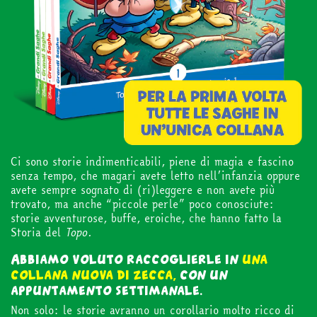
in edicola
mondo fumetto
news & eventi
Ci sono storie indimenticabili, piene di magia e fascino
senza tempo, che magari avete letto nell’infanzia oppure
Cerca
avete sempre sognato di (ri)leggere e non avete più
trovato, ma anche “piccole perle” poco conosciute:
storie avventurose, buffe, eroiche, che hanno fatto la
Storia del
Topo.
abbonati
Abbiamo voluto raccoglierle in
una
collana nuova di zecca,
con un
appuntamento settimanale.
Non solo: le storie avranno un corollario molto ricco di
acquista