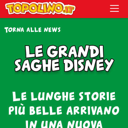
Topolino.it
Torna alle news
LE GRANDI
LE GRANDI
SAGHE DISNEY
SAGHE DISNEY
Le lunghe storie
più belle arrivano
in una nuova