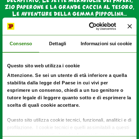
Zio Paperone e la grande caccia al tesoro,
Le avventure della gemma Pippolina…
Consenso
Dettagli
Informazioni sui cookie
Il primo numero de
Le Grandi Saghe Disney
è disponibile
sia singolarmente che insieme a
Topolino 3486,
in uscita
mercoledì 14 settembre.
Questo sito web utilizza i cookie
Attenzione. Se sei un utente di età inferiore a quella
Poi la collana proseguirà autonomamente ogni venerdì in
edicola, fumetteria e su Panini.it.
stabilita dalla legge del Paese in cui vivi per
esprimere un consenso, chiedi a un tuo genitore o
Qui
la pagina sul sito panini
tutore legale di leggere quanto sotto e di esprimere la
scelta di quali cookie accettare.
Questo sito utilizza cookie tecnici, funzionali, analitici e di
profilazione. I cookie tecnici e quelli assimilabili a questi
sono sempre presenti. I cookie funzionali e analitici