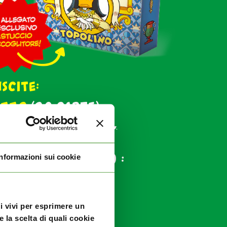
scite:
azzo
(20 carte)
o:
Topolino 3441,
vembre
 mazzo
(20 carte) :
Informazioni sui cookie
 3442
,
ovembre
ui vivi per esprimere un
 la scelta di quali cookie