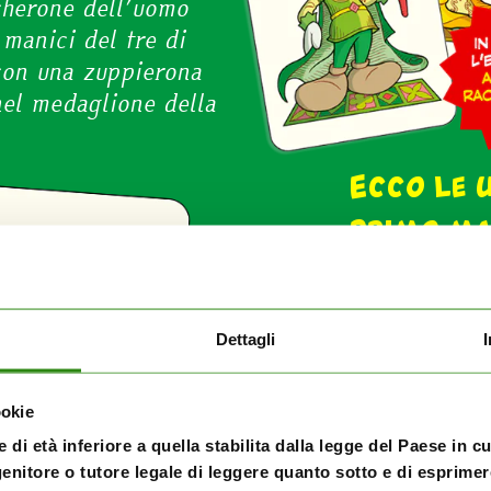
cherone dell’uomo
manici del tre di
con una zuppierona
nel medaglione della
Ecco le u
Primo m
+ astucci
dal 3 no
Secondo
Dettagli
Topolino
dal 10 n
ookie
 di età inferiore a quella stabilita dalla legge del Paese in c
enitore o tutore legale di leggere quanto sotto e di esprimere