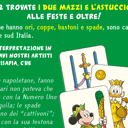
42 trovate
i due mazzi e l’astucci
alle Feste e oltre!
che hanno
ori, coppe, bastoni e spade,
sono car
e sud Italia.
terpretazione in
avi nostri artisti
isapia, che
e napoletane, fanno
nari non poteva che
o con la Numero Uno
quila; le spade
no dei “cattivoni”;
 con la sua testona