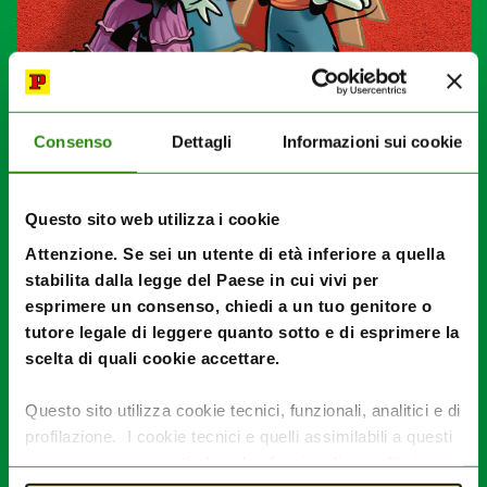
Consenso
Dettagli
Informazioni sui cookie
È incentrato sul “Raffaello del fumetto”, così definito da
Vincenzo Mollica, anche il nuovo volume della collana
Grandi Autori Disney,
un piccolo compendio della sua
Questo sito web utilizza i cookie
produzione disneyana che attraversa ben cinque decenni
Attenzione. Se sei un utente di età inferiore a quella
della carriera di Giorgio Cavazzano.
stabilita dalla legge del Paese in cui vivi per
Tra le storie contenute nel volume
Zio Paperone e il
esprimere un consenso, chiedi a un tuo genitore o
tesoro commestibile,
nella quale è ben visibile la
tutore legale di leggere quanto sotto e di esprimere la
sperimentazione, non solo nella raffigurazione dei
scelta di quali cookie accettare.
personaggi, ma anche nelle tavole; si passa poi a
Zio
Paperone e la sfida turistica,
per proseguire con una
delle storie che più rappresenta l’ambizione nei suoi
Questo sito utilizza cookie tecnici, funzionali, analitici e di
obiettivi registici,
Zio Paperone e il segreto degli Incas.
profilazione. I cookie tecnici e quelli assimilabili a questi
Dopo il quarto racconto,
Topolino e l’isola di Nefausta,
si
sono sempre presenti. I cookie funzionali e analitici
conclude il viaggio immersivo tra i capolavori del Grande