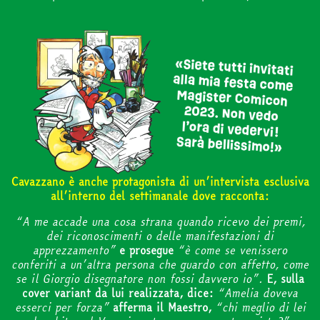
news & eventi
Cerca
abbonati
Cavazzano è anche protagonista di un’intervista esclusiva
acquista
all’interno del settimanale dove racconta:
“A me accade una cosa strana quando ricevo dei premi,
dei riconoscimenti o delle manifestazioni di
apprezzamento”
e prosegue
“è come se venissero
Facebook
Instagram
Twitter
Tele
conferiti a un’altra persona che guardo con affetto, come
se il Giorgio disegnatore non fossi davvero io”.
E, sulla
cover variant da lui realizzata, dice:
“Amelia doveva
esserci per forza”
afferma il Maestro,
“chi meglio di lei