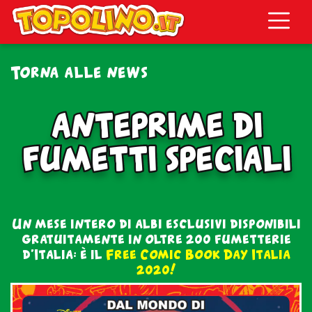
Topolino.it
Torna alle news
anteprime di
anteprime di
fumetti speciali
fumetti speciali
Un mese intero di albi esclusivi disponibili
gratuitamente in oltre 200 fumetterie
d’Italia: è il
Free Comic Book Day Italia
2020!