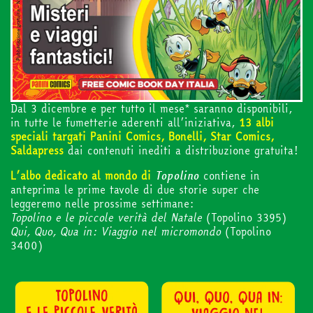
Cerca
abbonati
Dal 3 dicembre e per tutto il mese* saranno disponibili,
in tutte le fumetterie aderenti all’iniziativa,
13 albi
acquista
speciali targati Panini Comics, Bonelli, Star Comics,
Saldapress
dai contenuti inediti a distribuzione gratuita!
L’albo dedicato al mondo di
Topolino
contiene in
anteprima le prime tavole di due storie super che
Facebook
Instagram
Twitter
Tele
leggeremo nelle prossime settimane:
Topolino e le piccole verità del Natale
(Topolino 3395)
Qui, Quo, Qua in: Viaggio nel micromondo
(Topolino
3400)