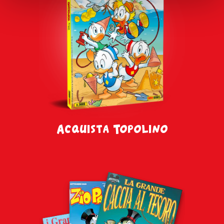
tue preferenze o negare il consenso clicca su
“Gestisci i
cookie”
o
“Usa solo i cookie tecnici”
. Cliccando su
"Usa solo i Cookie tecnici"
o sulla
X
di chiusura di
questo banner in alto a destra nessun’altra tipologia di
cookie verrà settata. Infine, se vuoi avere maggiori
informazioni, leggi la nostra
Cookie Policy
Acquista Topolino