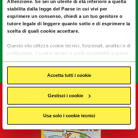
Attenzione. Se sei un utente di età inferiore a quella
CLICCA QUI!
stabilita dalla legge del Paese in cui vivi per
esprimere un consenso, chiedi a un tuo genitore o
tutore legale di leggere quanto sotto e di esprimere la
scelta di quali cookie accettare.
Questo sito utilizza cookie tecnici, funzionali, analitici e di
Condividi con un amico:
profilazione. I cookie tecnici e quelli assimilabili a questi
sono sempre presenti. I cookie funzionali e analitici
consentono di migliorare le funzionalità del sito
monitorando l’utilizzo del sito stesso. I cookie di
Accetta tutti i cookie
profilazione e le tecnologie assimilabili, quali pixel e tag,
servono ad offrire contenuti e pubblicità mirate in base
Gestisci i cookie
agli interessi degli utenti. I dati da essi generati possono
essere condivisi con terze parti tra cui Google, Facebook
e Instagram. I cookie analitici e di profilazione saranno
Usa solo i cookie tecnici
rilasciati solo previo consenso dell'utente. Per
acconsentire all’utilizzo di questi cookie clicca su
“
Accetta tutti i cookie”
. Se vuoi invece differenziare le