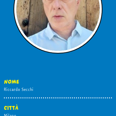
nome
in edicola
Riccardo Secchi
mondo fumetto
città
Milano