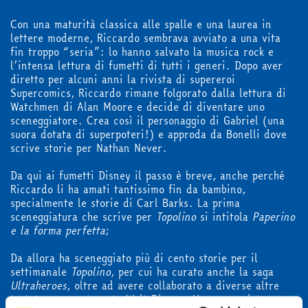
Con una maturità classica alle spalle e una laurea in
lettere moderne, Riccardo sembrava avviato a una vita
fin troppo “seria”: lo hanno salvato la musica rock e
l’intensa lettura di fumetti di tutti i generi. Dopo aver
diretto per alcuni anni la rivista di supereroi
Supercomics, Riccardo rimane folgorato dalla lettura di
Watchmen di Alan Moore e decide di diventare uno
sceneggiatore. Crea così il personaggio di Gabriel (una
suora dotata di superpoteri!) e approda da Bonelli dove
scrive storie per Nathan Never.
Da qui ai fumetti Disney il passo è breve, anche perché
Riccardo li ha amati tantissimo fin da bambino,
specialmente le storie di Carl Barks. La prima
sceneggiatura che scrive per
Topolino
si intitola
Paperino
e la forma perfetta
;
Da allora ha sceneggiato più di cento storie per il
settimanale
Topolino
, per cui ha curato anche la saga
Ultraheroes
, oltre ad avere collaborato a diverse altre
testate sempre targate Walt Disney. Ha sceneggiato