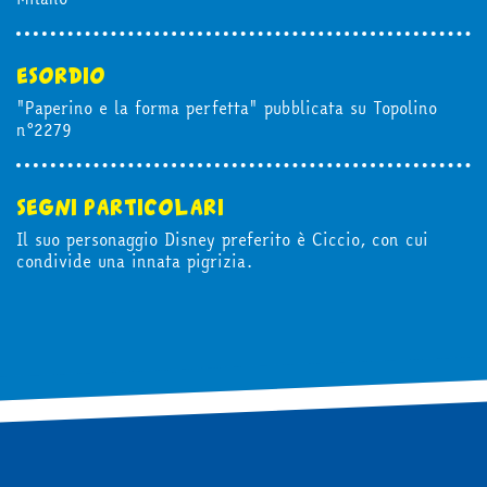
news & eventi
esordio
Cerca
"Paperino e la forma perfetta" pubblicata su Topolino
n°2279
abbonati
segni particolari
Il suo personaggio Disney preferito è Ciccio, con cui
condivide una innata pigrizia.
acquista
Facebook
Instagram
Twitter
Tele