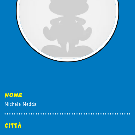
in edicola
mondo fumetto
news & eventi
nome
Cerca
Michele Medda
città
abbonati