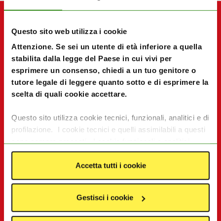
Questo sito web utilizza i cookie
Attenzione. Se sei un utente di età inferiore a quella
stabilita dalla legge del Paese in cui vivi per
esprimere un consenso, chiedi a un tuo genitore o
tutore legale di leggere quanto sotto e di esprimere la
scelta di quali cookie accettare.
Questo sito utilizza cookie tecnici, funzionali, analitici e di
profilazione. I cookie tecnici e quelli assimilabili a questi
sono sempre presenti. I cookie funzionali e analitici
consentono di migliorare le funzionalità del sito
monitorando l’utilizzo del sito stesso. I cookie di
Accetta tutti i cookie
profilazione e le tecnologie assimilabili, quali pixel e tag,
servono ad offrire contenuti e pubblicità mirate in base
Gestisci i cookie
agli interessi degli utenti. I dati da essi generati possono
essere condivisi con terze parti tra cui Google, Facebook
Acquista Topolino