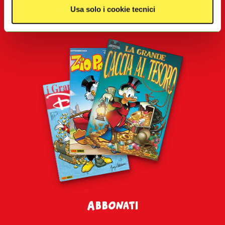
e Instagram. I cookie analitici e di profilazione saranno
Usa solo i cookie tecnici
rilasciati solo previo consenso dell'utente. Per
acconsentire all’utilizzo di questi cookie clicca su
“
Accetta tutti i cookie”
. Se vuoi invece differenziare le
tue preferenze o negare il consenso clicca su
“Gestisci i
cookie”
o
“Usa solo i cookie tecnici”
. Cliccando su
"Usa solo i Cookie tecnici"
o sulla
X
di chiusura di
questo banner in alto a destra nessun’altra tipologia di
cookie verrà settata. Infine, se vuoi avere maggiori
informazioni, leggi la nostra
Cookie Policy
Abbonati