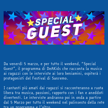
in edicola
mondo fumetto
Da venerdì 5 marzo, e per tutto il weekend, “Special
news & eventi
Guest”, il programma di DeAKids che racconta la musica
ai ragazzi con le interviste ai loro beniamini, ospiterà i
protagonisti del Festival di Sanremo.
Cerca
I cantanti più amati dai ragazzi si racconteranno a ruota
libera tra musica, passioni, rapporto con i fan e aneddoti
divertenti. Le interviste andranno poi in onda a partire
dal 5 Marzo per tutto il weekend nel palinsesto della rete
abbonati
tra un programma e l’altro.