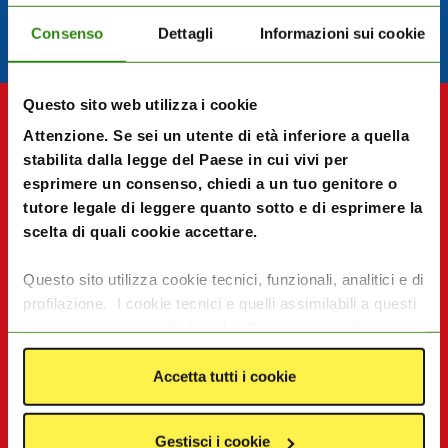
Consenso
Dettagli
Informazioni sui cookie
Questo sito web utilizza i cookie
Attenzione. Se sei un utente di età inferiore a quella
stabilita dalla legge del Paese in cui vivi per
esprimere un consenso, chiedi a un tuo genitore o
tutore legale di leggere quanto sotto e di esprimere la
scelta di quali cookie accettare.
Questo sito utilizza cookie tecnici, funzionali, analitici e di
profilazione. I cookie tecnici e quelli assimilabili a questi
sono sempre presenti. I cookie funzionali e analitici
consentono di migliorare le funzionalità del sito
monitorando l’utilizzo del sito stesso. I cookie di
Accetta tutti i cookie
profilazione e le tecnologie assimilabili, quali pixel e tag,
servono ad offrire contenuti e pubblicità mirate in base
Gestisci i cookie
agli interessi degli utenti. I dati da essi generati possono