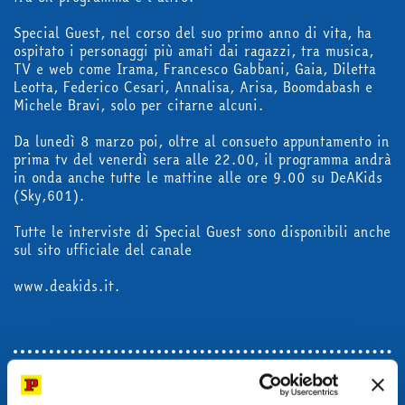
Special Guest, nel corso del suo primo anno di vita, ha
ospitato i personaggi più amati dai ragazzi, tra musica,
TV e web come Irama, Francesco Gabbani, Gaia, Diletta
acquista
Leotta, Federico Cesari, Annalisa, Arisa, Boomdabash e
Michele Bravi, solo per citarne alcuni.
Da lunedì 8 marzo poi, oltre al consueto appuntamento in
Facebook
Instagram
Twitter
Tele
prima tv del venerdì sera alle 22.00, il programma andrà
in onda anche tutte le mattine alle ore 9.00 su DeAKids
(Sky,601).
Tutte le interviste di Special Guest sono disponibili anche
sul sito ufficiale del canale
www.deakids.it.
Condividi con un amico: