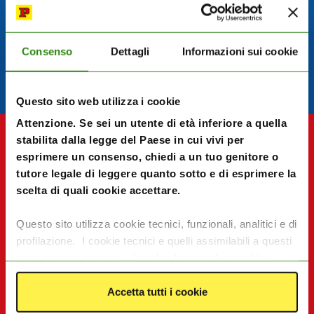
Condividi con un amico:
Consenso
Dettagli
Informazioni sui cookie
Questo sito web utilizza i cookie
Attenzione. Se sei un utente di età inferiore a quella
stabilita dalla legge del Paese in cui vivi per
esprimere un consenso, chiedi a un tuo genitore o
tutore legale di leggere quanto sotto e di esprimere la
scelta di quali cookie accettare.
Questo sito utilizza cookie tecnici, funzionali, analitici e di
profilazione. I cookie tecnici e quelli assimilabili a questi
sono sempre presenti. I cookie funzionali e analitici
consentono di migliorare le funzionalità del sito
monitorando l’utilizzo del sito stesso. I cookie di
Accetta tutti i cookie
profilazione e le tecnologie assimilabili, quali pixel e tag,