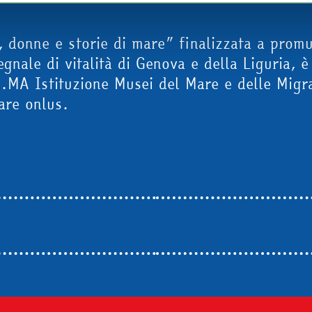
di questo banner in alto a destra nessun’altra tipologia di cookie 
leggi la nostra
Cookie Policy
, donne e storie di mare” finalizzata a promu
nale di vitalità di Genova e della Liguria, è 
u.MA Istituzione Musei del Mare e delle Migr
are onlus.