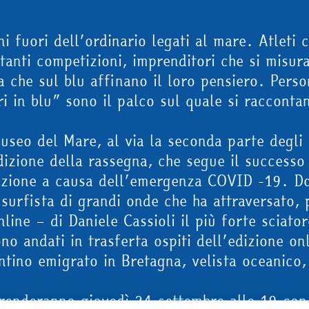
i fuori dell’ordinario legati al mare. Atleti
anti competizioni, imprenditori che si misur
a che sul blu affinano il loro pensiero. Pers
ri in blu” sono il palco sul quale si racconta
useo del Mare, al via la seconda parte degli
izione della rassegna, che segue il successo 
azione a causa dell’emergenza COVID -19. D
 surfista di grandi onde che ha attraversato,
line – di Daniele Cassioli il più forte sciator
sono andati in trasferta ospiti dell’edizione 
tino emigrato in Bretagna, velista oceanico, 
iprenderanno giovedì 24 settembre alle 19 co