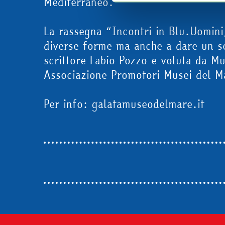
Mediterraneo.
tecnici"
o sulla
X
di chiusura 
avere maggiori informazioni, 
La rassegna “Incontri in Blu.Uomini
diverse forme ma anche a dare un seg
scrittore Fabio Pozzo e voluta da M
Associazione Promotori Musei del M
Per info: galatamuseodelmare.it