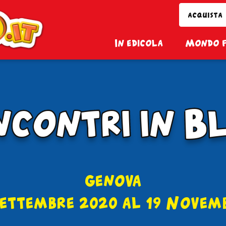
Topolino.it
acquista
In edicola
Mondo 
ncontri in B
ncontri in B
genova
Settembre 2020
al 19 Novem