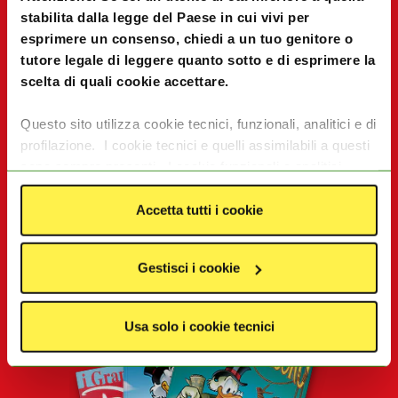
stabilita dalla legge del Paese in cui vivi per
esprimere un consenso, chiedi a un tuo genitore o
tutore legale di leggere quanto sotto e di esprimere la
scelta di quali cookie accettare.
Questo sito utilizza cookie tecnici, funzionali, analitici e di
profilazione. I cookie tecnici e quelli assimilabili a questi
sono sempre presenti. I cookie funzionali e analitici
consentono di migliorare le funzionalità del sito
Acquista Topolino
monitorando l’utilizzo del sito stesso. I cookie di
Accetta tutti i cookie
profilazione e le tecnologie assimilabili, quali pixel e tag,
servono ad offrire contenuti e pubblicità mirate in base
Gestisci i cookie
agli interessi degli utenti. I dati da essi generati possono
essere condivisi con terze parti tra cui Google, Facebook
e Instagram. I cookie analitici e di profilazione saranno
Usa solo i cookie tecnici
rilasciati solo previo consenso dell'utente. Per
acconsentire all’utilizzo di questi cookie clicca su
“
Accetta tutti i cookie”
. Se vuoi invece differenziare le