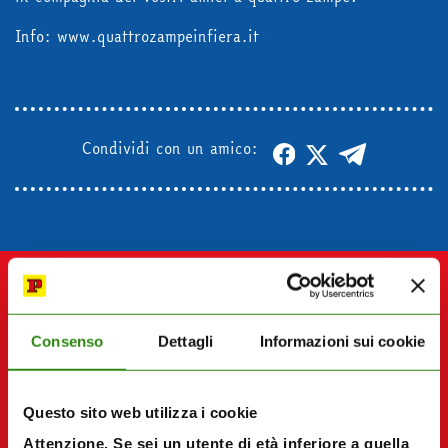
acquista
Info: www.quattrozampeinfiera.it
Facebook
Instagram
Twitter
Tele
Condividi con un amico:
Consenso
Dettagli
Informazioni sui cookie
Questo sito web utilizza i cookie
Attenzione. Se sei un utente di età inferiore a quella