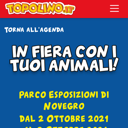
Topolino.it
Torna all'agenda
IN FIERA CON I
IN FIERA CON I
TUOI ANIMALI!
TUOI ANIMALI!
Parco Esposizioni di
Novegro
dal 2 Ottobre 2021