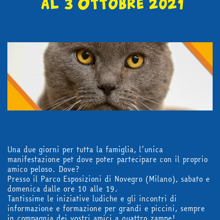
al 3 Ottobre 2021
in edicola
mondo fumetto
news & eventi
Cerca
Una due giorni per tutta la famiglia, l’unica
manifestazione pet dove poter partecipare con il proprio
amico peloso. Dove?
Presso il Parco Esposizioni di Novegro (Milano), sabato e
domenica dalle ore 10 alle 19.
abbonati
Tantissime le iniziative ludiche e gli incontri di
informazione e formazione per grandi e piccini, sempre
in compagnia dei vostri amici a quattro zampe!