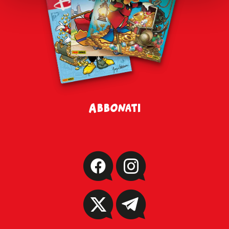
tue preferenze o negare il consenso clicca su
“Gestisci i
cookie”
o
“Usa solo i cookie tecnici”
. Cliccando su
"Usa solo i Cookie tecnici"
o sulla
X
di chiusura di
questo banner in alto a destra nessun’altra tipologia di
cookie verrà settata. Infine, se vuoi avere maggiori
informazioni, leggi la nostra
Cookie Policy
Abbonati