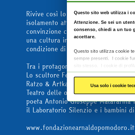
Rivive così lo spirito della musica da
Questo sito web utilizza i c
isolamento attraverso un evento pubbl
Attenzione. Se sei un utente
convinzione che non esistono differe
consenso, chiedi a un tuo g
accettare.
una cultura inclusiva dove siano mes
condizione di vita. Per questo sono pr
Questo sito utilizza cookie tec
sempre presenti. I cookie funz
Tra i protagonisti di questa edizione
sito stesso. I cookie di profil
mirate in base agli interessi 
Lo scultore Felice Tagliaferri; Fond
Facebook e Instagram. I cookie
Ratzo & Artkademy, la compagnia te
Usa solo i cookie tec
acconsentire all’utilizzo di qu
Teatro delle ombre con Anusc Castigl
negare il consenso clicca su
poeta Antonio Giuseppe Malafarina in 
tecnici"
o sulla
X
di chiusura 
il Laboratorio Silenzio e i bambini 
avere maggiori informazioni, 
www.fondazionearnaldopomodoro.it