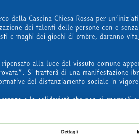
o della Cascina Chiesa Rossa per un’iniziativ
izzazione dei talenti delle persone con e senza
icisti e maghi dei giochi di ombre, daranno vit
.
o ripensato alla luce del vissuto comune appen
rovata”. Si tratterà di una manifestazione ibr
ormative del distanziamento sociale in vigore
peranza e la solidarietà che non si spegne” e 
la quarantena dando vita a “opere d’arte”. Ac
, lo scultore Felice Tagliaferri e la balleri
he insistono sul territorio cittadino e di zo
Dettagli