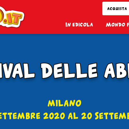
Topolino.it
acquista
In edicola
Mondo 
ival delle ab
ival delle ab
milano
Settembre 2020
al 20 Settem