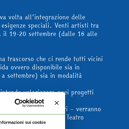
a volta all’integrazione delle
 esigenze speciali. Venti artisti tra
a, il 19-20 settembre (dalle 16 alle
a trascorso che ci rende tutti vicini
ida ovvero disponibile sia in
 a settembre) sia in modalità
intende valorizzare quei progetti
canto a artisti di fama
na/pittrice Simona Atzori – verranno
na – DopolavoroStadera, Teatro
Informazioni sui cookie