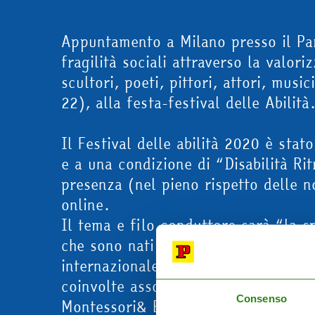
Appuntamento a Milano presso il Parc
fragilità sociali attraverso la valor
scultori, poeti, pittori, attori, mus
22), alla festa-festival delle Abilità
Il Festival delle abilità 2020 è stat
e a una condizione di “Disabilità Rit
presenza (nel pieno rispetto delle n
online.
Il tema e filo conduttore sarà “la s
che sono nati o proseguiti durante 
internazionale – fondazione Pomodoro
coinvolte associazioni e performer c
Consenso
Montessori& Brandao e molti altri.